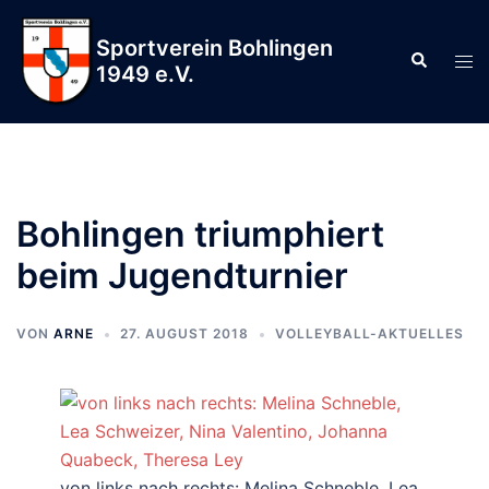
Zum
Inhalt
Sportverein Bohlingen
Suche
Men
springen
1949 e.V.
ums
Bohlingen triumphiert
beim Jugendturnier
VON
ARNE
27. AUGUST 2018
VOLLEYBALL-AKTUELLES
von links nach rechts: Melina Schneble, Lea