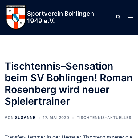
Zum
Inhalt
Sportverein Bohlingen
Suche
Men
springen
1949 e.V.
ums
Tischtennis–Sensation
beim SV Bohlingen! Roman
Rosenberg wird neuer
Spielertrainer
VON
SUSANNE
17. MAI 2020
TISCHTENNIS-AKTUELLES
Transfer-Hammer in der Hegauer Tischtennisszene: die