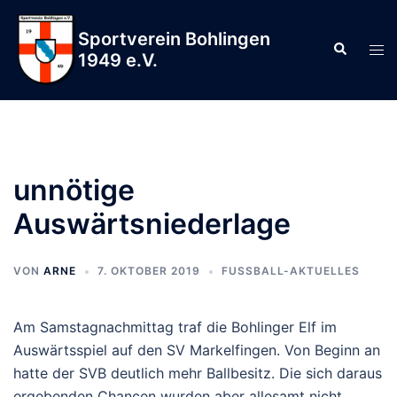
Zum
Inhalt
Sportverein Bohlingen
Suche
Men
springen
1949 e.V.
ums
unnötige
Auswärtsniederlage
VON
ARNE
7. OKTOBER 2019
FUSSBALL-AKTUELLES
Am Samstagnachmittag traf die Bohlinger Elf im
Auswärtsspiel auf den SV Markelfingen. Von Beginn an
hatte der SVB deutlich mehr Ballbesitz. Die sich daraus
ergebenden Chancen wurden aber allesamt nicht