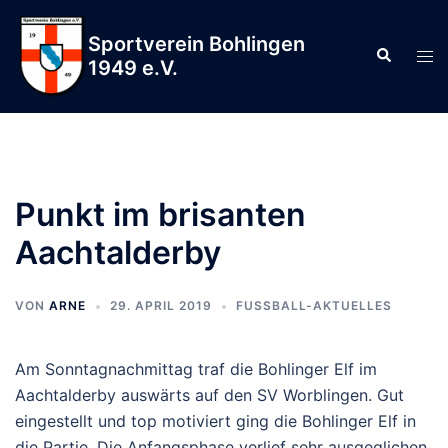
Zum
Inhalt
Sportverein Bohlingen
Suche
Men
springen
1949 e.V.
ums
Punkt im brisanten
Aachtalderby
VON
ARNE
29. APRIL 2019
FUSSBALL-AKTUELLES
Am Sonntagnachmittag traf die Bohlinger Elf im
Aachtalderby auswärts auf den SV Worblingen. Gut
eingestellt und top motiviert ging die Bohlinger Elf in
die Partie. Die Anfangsphase verlief sehr ausgeglichen,