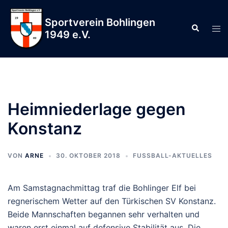
Zum
Inhalt
Sportverein Bohlingen
Suche
Men
springen
1949 e.V.
ums
Heimniederlage gegen
Konstanz
VON
ARNE
30. OKTOBER 2018
FUSSBALL-AKTUELLES
Am Samstagnachmittag traf die Bohlinger Elf bei
regnerischem Wetter auf den Türkischen SV Konstanz.
Beide Mannschaften begannen sehr verhalten und
waren erst einmal auf defensive Stabilität aus. Die