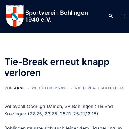
Zum
Inhalt
Sportverein Bohlingen
Suche
Men
springen
1949 e.V.
ums
Tie-Break erneut knapp
verloren
VON
ARNE
23. OKTOBER 2018
VOLLEYBALL-AKTUELLES
Volleyball Oberliga Damen, SV Bohlingen : TB Bad
Krozingen (22:25, 23:25, 25:11, 25:21,12:15)
Bohlingen musste sich auch leider dem Liganeuling im